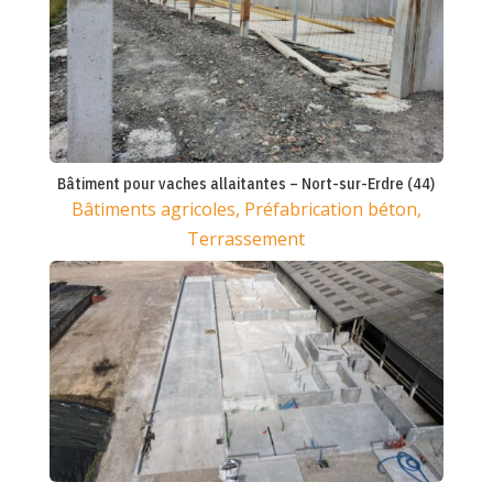
Bâtiment pour vaches allaitantes – Nort-sur-Erdre (44)
Bâtiments agricoles
,
Préfabrication béton
,
Terrassement