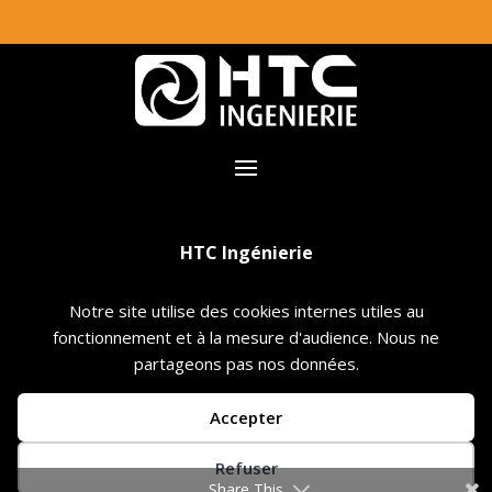
HTC Ingénierie
3 rue Pierre Landais – ZA du Chardonneret
Notre site utilise des cookies internes utiles au
fonctionnement et à la mesure d'audience. Nous ne
35680 BAIS
partageons pas nos données.
02 99 76 30 09
Accepter
Refuser
Share This
Création site internet par
SiGMAE