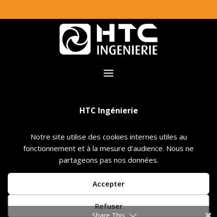
HTC Ingénierie
3 rue Pierre Landais – ZA du Chardonneret
Notre site utilise des cookies internes utiles au
fonctionnement et à la mesure d'audience. Nous ne
35680 BAIS
partageons pas nos données.
02 99 76 30 09
Accepter
Refuser
Share This
Création site internet par
SiGMAE