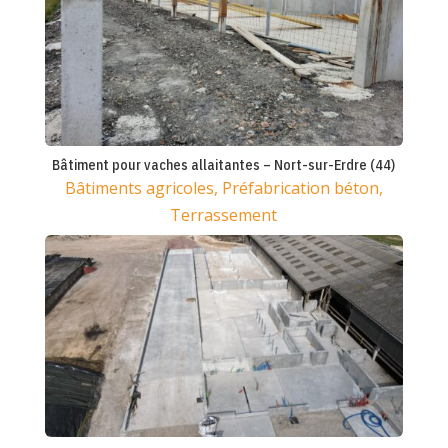
Bâtiment pour vaches allaitantes – Nort-sur-Erdre (44)
Bâtiments agricoles
,
Préfabrication béton
,
Terrassement